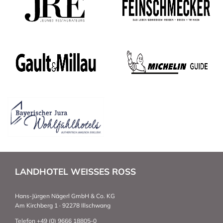
LANDHOTEL WEISSES ROSS
Hans-Jürgen Nägerl GmbH & Co. KG
Am Kirchberg 1 · 92278 Illschwang
Telefon +49 (0) 9666 18805-0