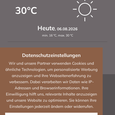
30
°C
Heute
,
06.08.2026
min.
16
°C
,
max.
30
°C
Datenschutzeinstellungen
Wir und unsere Partner verwenden Cookies und
Fr
,
28
°C
Sa
,
29
°C
So
,
33
°C
ähnliche Technologien, um personalisierte Werbung
anzuzeigen und Ihre Webseitenerfahrung zu
Impressum
verbessern. Dabei verarbeiten wir Daten wie IP-
Adressen und Browserinformationen. Ihre
Datenschutz
Einwilligung hilft uns, relevante Inhalte anzuzeigen
und unsere Website zu optimieren. Sie können Ihre
Cookies
Einstellungen jederzeit ändern oder widerrufen.
Barrierefreiheit