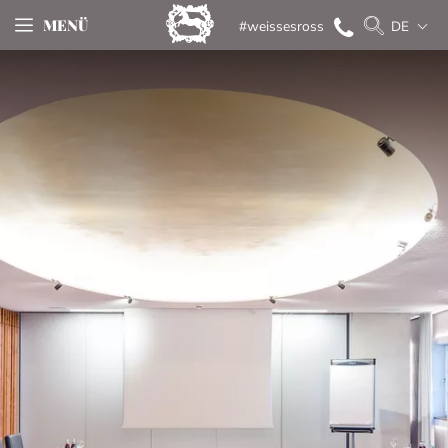
MENÜ
#weissesross
DE