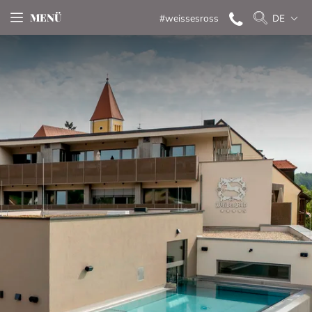
MENÜ
#weissesross
DE