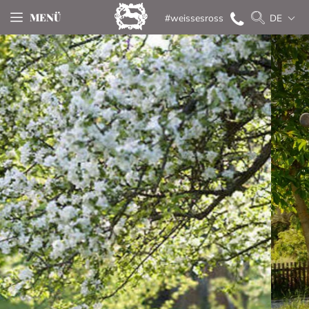
MENÜ
#weissesross
DE