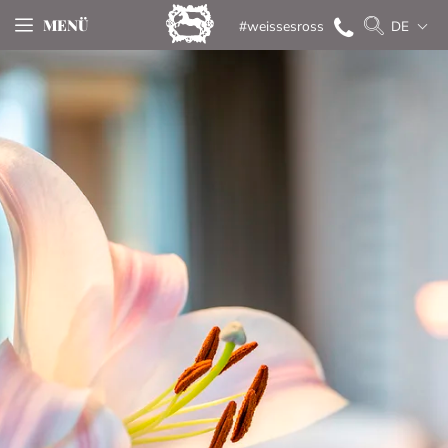
MENÜ
#weissesross
DE