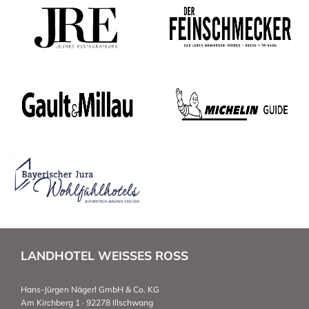
LANDHOTEL WEISSES ROSS
Hans-Jürgen Nägerl GmbH & Co. KG
Am Kirchberg 1 · 92278 Illschwang