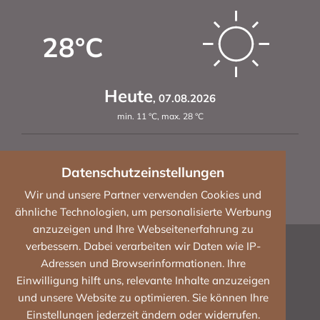
28
°C
Heute
,
07.08.2026
min.
11
°C
,
max.
28
°C
Datenschutzeinstellungen
Wir und unsere Partner verwenden Cookies und
Sa
,
29
°C
So
,
33
°C
Mo
,
34
°C
ähnliche Technologien, um personalisierte Werbung
anzuzeigen und Ihre Webseitenerfahrung zu
Impressum
verbessern. Dabei verarbeiten wir Daten wie IP-
Adressen und Browserinformationen. Ihre
Datenschutz
Einwilligung hilft uns, relevante Inhalte anzuzeigen
und unsere Website zu optimieren. Sie können Ihre
Cookies
Einstellungen jederzeit ändern oder widerrufen.