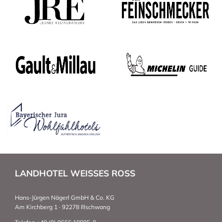
LANDHOTEL WEISSES ROSS
Hans-Jürgen Nägerl GmbH & Co. KG
Am Kirchberg 1 · 92278 Illschwang