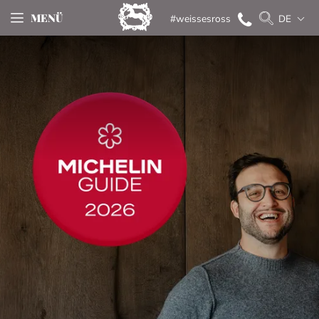
MENÜ
#weissesross
DE