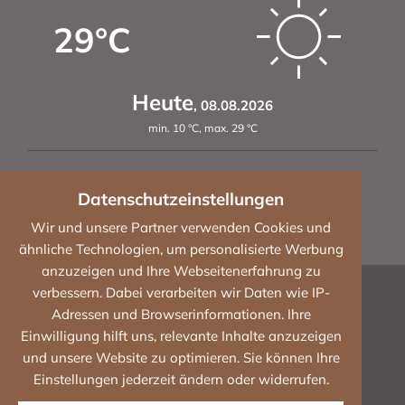
29
°C
Heute
,
08.08.2026
min.
10
°C
,
max.
29
°C
Datenschutzeinstellungen
Wir und unsere Partner verwenden Cookies und
So
,
33
°C
Mo
,
35
°C
Di
,
33
°C
ähnliche Technologien, um personalisierte Werbung
anzuzeigen und Ihre Webseitenerfahrung zu
Impressum
verbessern. Dabei verarbeiten wir Daten wie IP-
Adressen und Browserinformationen. Ihre
Datenschutz
Einwilligung hilft uns, relevante Inhalte anzuzeigen
und unsere Website zu optimieren. Sie können Ihre
Cookies
Einstellungen jederzeit ändern oder widerrufen.
Barrierefreiheit