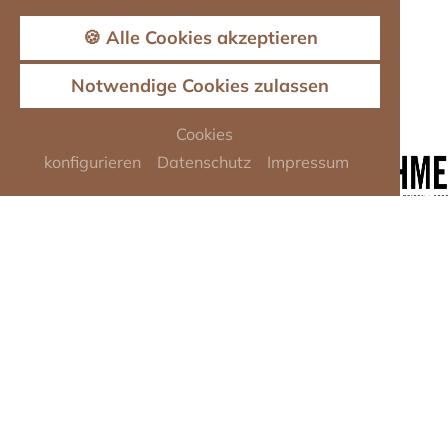
🍪 Alle Cookies akzeptieren
Notwendige Cookies zulassen
Cookies
konfigurieren
Datenschutz
Impressum
LANDHOTEL WEISSES
ROSS
Hans-Jürgen Nägerl GmbH & Co. KG
Am Kirchberg 1 · 92278 Illschwang