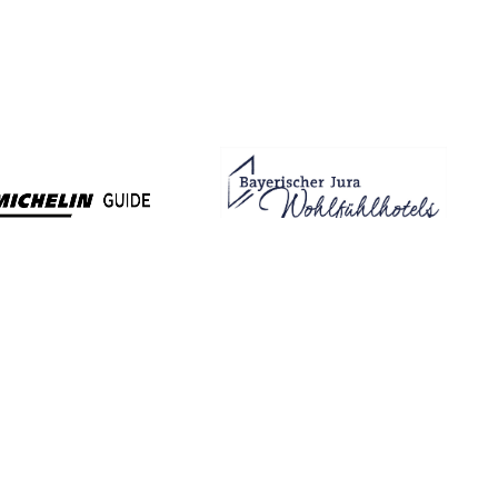
WETTER
32
°C